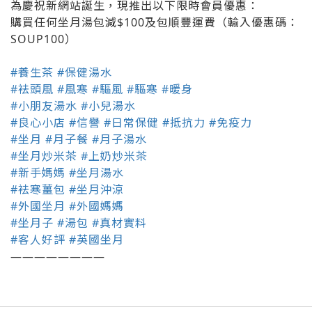
為慶祝新網站誕生，現推出以下限時會員優惠：
購買任何坐月湯包減$100及包順豐運費（輸入優惠碼：
SOUP100）
#養生茶
#保健湯水
#袪頭風
#風寒
#驅風
#驅寒
#暖身
#小朋友湯水
#小兒湯水
#良心小店
#信譽
#日常保健
#抵抗力
#免疫力
#坐月
#月子餐
#月子湯水
#坐月炒米茶
#上奶炒米茶
#新手媽媽
#坐月湯水
#袪寒薑包
#坐月沖涼
#外國坐月
#外國媽媽
#坐月子
#湯包
#真材實料
#客人好評
#英國坐月
————————