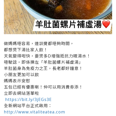
做媽媽唔容易，連訓覺都唔夠時間，
都想煲下湯比家人飲！
天氣變得咁快，要煲多D增強抵抗力嘅湯水！
唔駛諗，即係揀左「羊肚菌螺片補虛湯
」
羊肚菌身為免疫力之王，長老都好鐘意！
小朋友更加可以飲
媽媽表示安慰
五包已經有優惠喇！仲可以用消費劵添！
立即去網站落單啦
https://bit.ly/3jEGs3E
全新網站平台正式啟用：
http://www.vitaliteatea.com