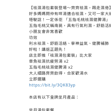
【袪濕湯包套裝登場～齊齊袪濕，踢走濕倦
好多媽媽問仲有咩湯適合袪濕，又可一家大
唔駛諗！一定係佢 「五指毛桃袪濕健脾湯」
五指毛桃又稱南苠，具有行氣利濕，舒筋活
小朋友會非常喜歡
功效
利水袪濕、舒筋活絡、寧神益氣、健脾補肺
好啦！講返正題先！
店主即推「袪濕湯包套裝」比大家
章魚袪濕抗疲勞湯 x2
五指毛桃袪濕健脾湯 x2
大人細路齊齊飲得，合家歡湯水
立即選購
https://bit.ly/3QK83yp
本店有以下皇牌坐月產品：
坐月湯包套餐