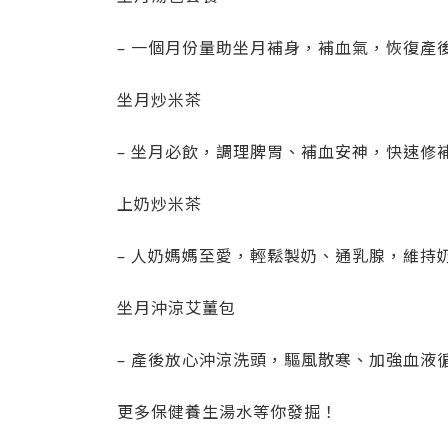
– 一個月份量助坐月補身，補血氣，恢復產
坐月炒米茶
– 坐月必飲，調理脾胃、補血安神，快速修
上奶炒米茶
– 人奶媽媽至愛，輕鬆製奶、通乳腺，維持
坐月沖涼艾薑包
– 產後放心沖涼洗頭，驅風散寒、加強血液
更多保健養生湯水等你發掘！