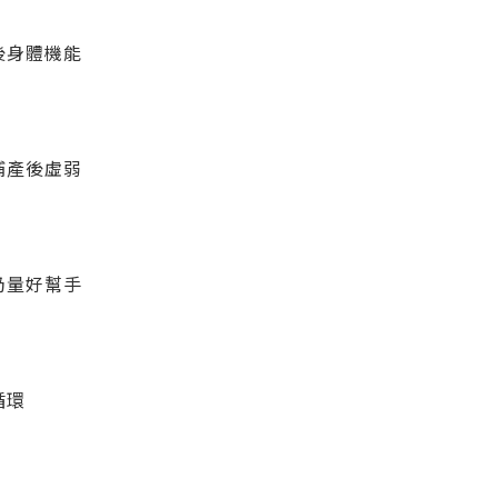
後身體機能
補產後虛弱
奶量好幫手
循環