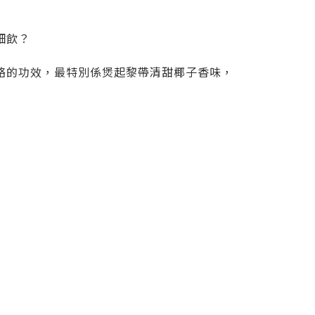
】
細飲？
絡的功效，最特別係煲起黎帶清甜椰子香味，