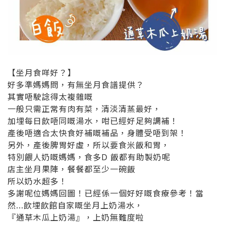
【坐月食咩好？】
好多準媽媽問，有無坐月食譜提供？
其實唔駛諗得太複雜嘅
一般只需正常有肉有菜，清淡清蒸最好，
加埋每日飲唔同嘅湯水，咁已經好足夠調補！
產後唔適合太快食好補嘅補品，身體受唔到架！
另外，產後脾胃好虛，所以要食米飯和胃，
特別餵人奶嘅媽媽，食多D 飯都有助製奶呢
店主坐月果陣，餐餐都至少一碗飯
所以奶水超多！
多謝呢位媽媽回圖！已經係一個好好嘅食療參考！當
然...飲埋飲館自家嘅坐月上奶湯水，
『通草木瓜上奶湯』，上奶無難度啦