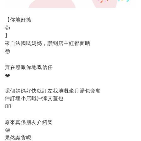
【你地好掂
】
來自法國嘅媽媽，讚到店主紅都面晒
實在感激你地嘅信任
呢個媽媽好快就訂左我地嘅坐月湯包套餐
仲訂埋小店嘅沖涼艾薑包
原來真係朋友介紹架
果然識貨呢