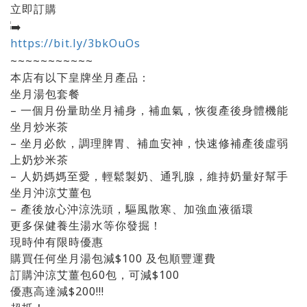
立即訂購
https://bit.ly/3bkOuOs
~~~~~~~~~~~
本店有以下皇牌坐月產品：
坐月湯包套餐
– 一個月份量助坐月補身，補血氣，恢復產後身體機能
坐月炒米茶
– 坐月必飲，調理脾胃、補血安神，快速修補產後虛弱
上奶炒米茶
– 人奶媽媽至愛，輕鬆製奶、通乳腺，維持奶量好幫手
坐月沖涼艾薑包
– 產後放心沖涼洗頭，驅風散寒、加強血液循環
更多保健養生湯水等你發掘！
現時仲有限時優惠
購買任何坐月湯包減$100 及包順豐運費
訂購沖涼艾薑包60包，可減$100
優惠高達減$200!!!