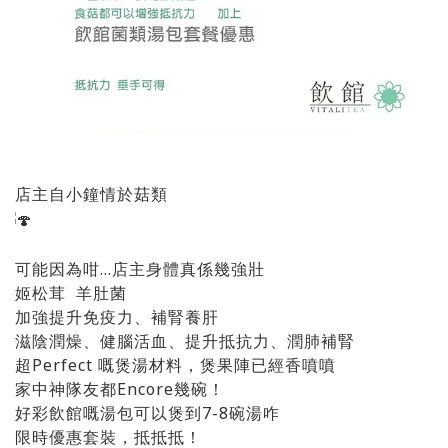
店主自小鐘情於菇類
可能因為咁…店主身體真係幾強壯
姬松茸 羊肚菌
加強提升免疫力、補腎養肝
滋陰潤燥、健腦活血、提升抵抗力、潤肺補腎
超Perfect 嘅煲湯材料，煲果陣已經香噴噴
家中神隊友都Encore幾碗！
好彩飲館嘅湯包可以煲到7-8碗湯咋
限時優惠套裝，抵抵抵！