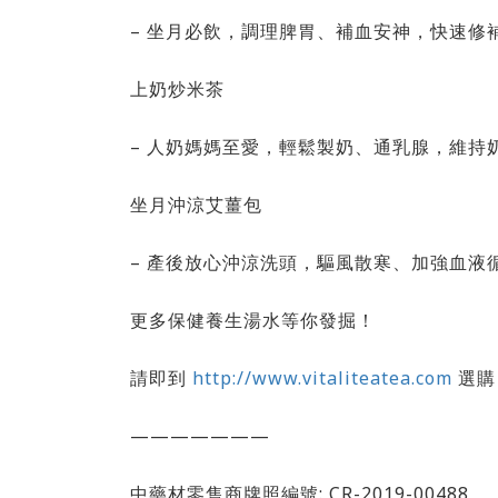
– 坐月必飲，調理脾胃、補血安神，快速修
上奶炒米茶
– 人奶媽媽至愛，輕鬆製奶、通乳腺，維持
坐月沖涼艾薑包
– 產後放心沖涼洗頭，驅風散寒、加強血液
更多保健養生湯水等你發掘！
請即到
http://www.vitaliteatea.com
選購
———————
中藥材零售商牌照編號: CR-2019-00488