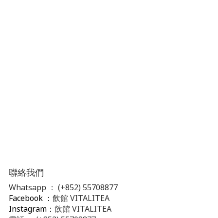
聯絡我們
Whatsapp ：
(+852) 55708877
Facebook ：
飲館 VITALITEA
Instagram：
飲館 VITALITEA