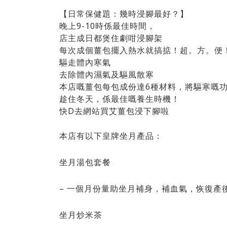
【日常保健題：幾時浸腳最好？】
晚上9-10時係最佳時間，
店主成日都煲住劇咁浸腳架
每次成個薑包擺入熱水就搞掂！超。方。便
驅走體內寒氣
去除體內濕氣及驅風散寒
本店嘅薑包每包成份達6種材料，將驅寒嘅功
趁住冬天，係最佳嘅養生時機！
快D去網站買艾薑包浸下腳啦
本店有以下皇牌坐月產品：
坐月湯包套餐
– 一個月份量助坐月補身，補血氣，恢復產
坐月炒米茶