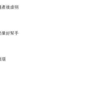
補產後虛弱
奶量好幫手
循環