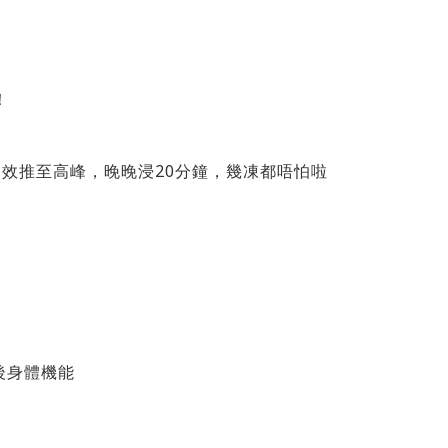
！
效推至高峰，晚晚浸20分鐘，幾凍都唔怕啦
後身體機能