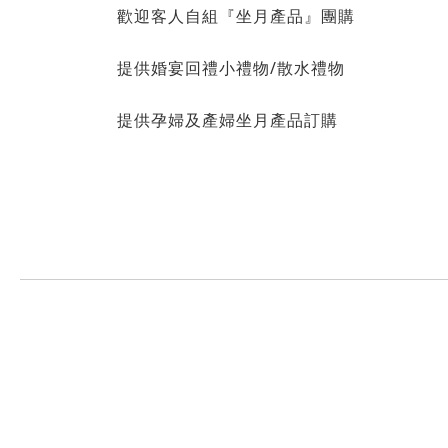
歡迎客人自組『坐月產品』團購
提供婚宴回禮小禮物/散水禮物
提供孕婦及產婦坐月產品訂購