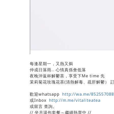
每逢星期一，又熱又焗
仲成日落雨… 心情真係會低落
夜晚沖返杯解鬱茶，享受下Me time 先
茉莉菊花玫瑰花茶(清熱解毒、疏肝解鬱） 
歡迎whatsapp
http://wa.me/85255708
或Inbox
http://m.me/vitaliteatea
或留言 查詢。
// 坐月湯包套餐～繼續熱賣中 //