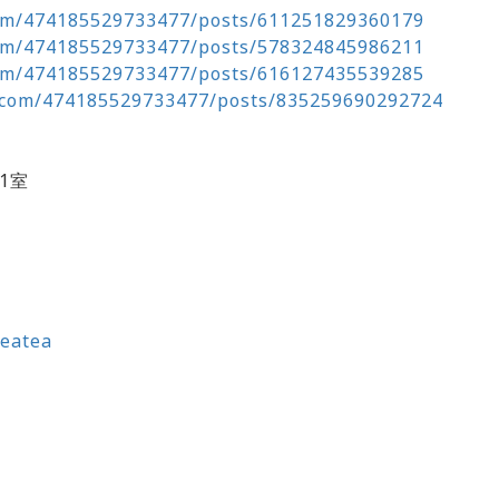
com/474185529733477/posts/611251829360179
com/474185529733477/posts/578324845986211
com/474185529733477/posts/616127435539285
.com/474185529733477/posts/835259690292724
1室
teatea