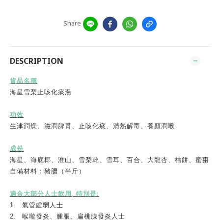
Share
DESCRIPTION
貨品名稱
海星雪梨止咳化痰湯
功效
生津潤燥、滋潤脾胃、止咳化痰、清熱解毒、養顏潤喉
成份
海星、海底椰、淮山、雪梨乾、雪耳、百合、大龍杏、桔餅、蜜棗
自備材料：豬
𦟌
（半斤）
,
:
適合大部分人士飲用
特別是
1.
氣管虛弱人士
2.
喉嚨發炎、腫脹、扁桃腺發炎人士