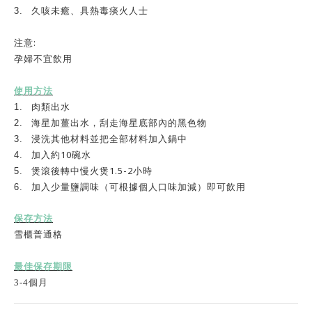
3.
久咳未癒、具熱毒痰火人士
:
注意
孕婦不宜飲用
使用方法
1.
肉類出水
2.
海星加薑出水，刮走海星底部內的黑色物
3.
浸洗其他材料並把全部材料加入鍋中
10
4.
加入約
碗水
1.5-2
5.
煲滾後轉中慢火煲
小時
6.
加入少量鹽調味（可根據個人口味加減）即可飲用
保存方法
雪櫃普通格
最佳保存期限
3-4
個
月