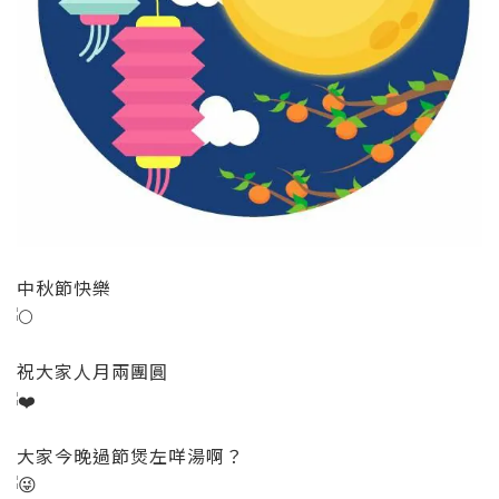
中秋節快樂
祝大家人月兩團圓
大家今晚過節煲左咩湯啊？