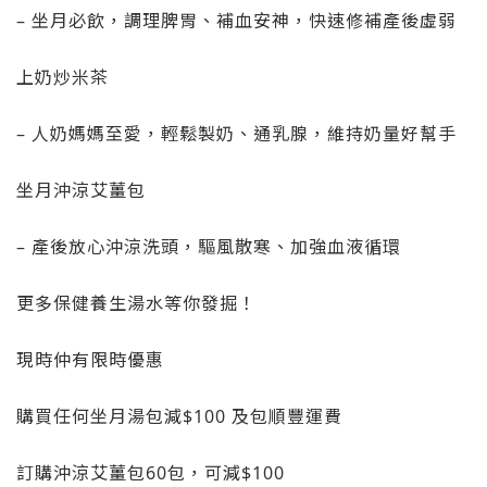
– 坐月必飲，調理脾胃、補血安神，快速修補產後虛弱
上奶炒米茶
– 人奶媽媽至愛，輕鬆製奶、通乳腺，維持奶量好幫手
坐月沖涼艾薑包
– 產後放心沖涼洗頭，驅風散寒、加強血液循環
更多保健養生湯水等你發掘！
現時仲有限時優惠
購買任何坐月湯包減$100 及包順豐運費
訂購沖涼艾薑包60包，可減$100