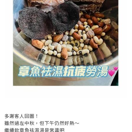
多謝客人回圖！
雖然過左中秋，但下午仍然好熱～
繼續飲章魚袪濕湯是常識吧