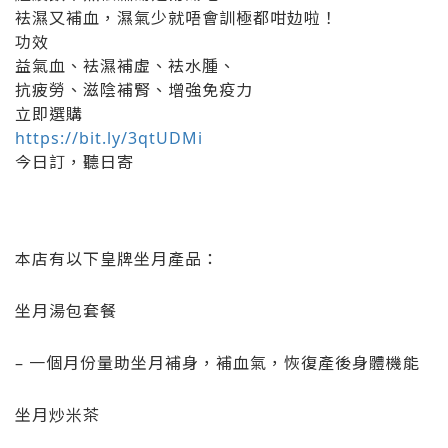
袪濕又補血，濕氣少就唔會訓極都咁攰啦！
功效
益氣血、袪濕補虛、袪水腫、
抗疲勞、滋陰補腎、增強免疫力
立即選購
https://bit.ly/3qtUDMi
今日訂，聽日寄
本店有以下皇牌坐月產品：
坐月湯包套餐
– 一個月份量助坐月補身，補血氣，恢復產後身體機能
坐月炒米茶