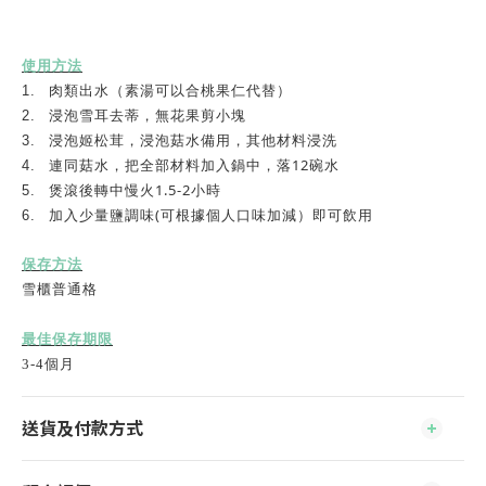
使用方法
1.
肉類出水（素湯可以合桃果仁代替）
2.
浸泡雪耳去蒂，無花果剪小塊
3.
浸泡姬松茸，浸泡菇水備用，其他材料浸洗
12
4.
連同菇水，把全部材料加入鍋中，落
碗水
1.5-2
5.
煲滾後轉中慢火
小時
(
6.
加入少量鹽調味
可根據個人口味加減）即可飲用
保存方法
雪櫃普通格
最佳保存期限
3-4
個
月
送貨及付款方式