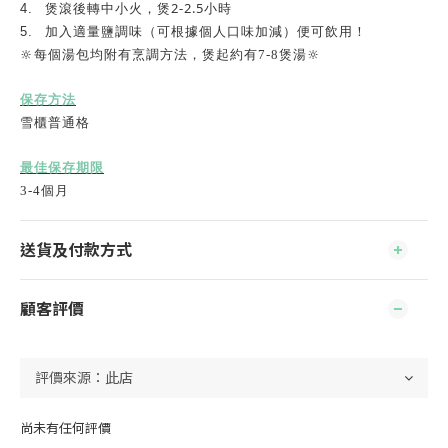
2-2.5
4.
煲滾後轉中小火，煲
小時
5.
加入適量鹽調味（可根據個人口味加減）便可飲用
！
🔆每個湯包均附有烹調方法，煲起約有7-8煲湯🔆
保存方法
雪櫃普通格
最佳保存期限
3-4
個
月
送貨及付款方式
顧客評價
尚未有任何評價