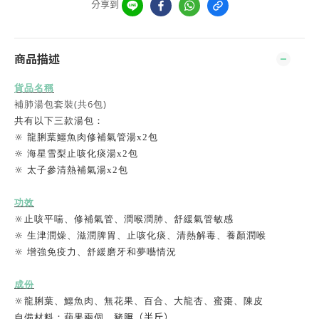
分享到
商品描述
貨品名稱
補肺湯包套裝(共6包)
共有以下三款湯包：
🔆 龍
脷
葉鱷魚肉修補氣管湯x2包
🔆
海星雪梨止咳化痰湯x2包
🔆
太子參清熱補氣湯x2包
功效
🔆止咳平喘、修補氣管、潤喉潤肺、舒緩氣管敏感
🔆
生津潤燥、滋潤脾胃、止咳化痰、清熱解毒、養顏潤喉
🔆
增強免疫力、舒緩磨牙和夢囈情況
成份
🔆龍
脷
葉
、鱷魚肉、無花果、百合、大龍杏、蜜棗、陳皮
（半斤）
自備材料：蘋果兩個、豬
𦟌