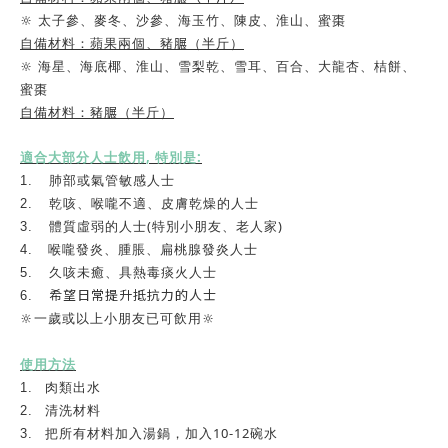
🔆
太子參、麥冬、沙參、海玉竹、陳皮、淮山、蜜棗
自備材料：蘋果兩個、豬
𦟌
（半斤）
🔆
海星、海底椰、淮山、雪梨乾、雪耳、百合、大龍杏、桔餅、
蜜棗
自備材料：豬
𦟌
（半斤）
,
:
適合大部分人士飲用
特別是
1.
肺部或氣管敏感人士
2.
乾咳、喉嚨不適、皮膚乾燥的人士
(
)
3.
體質虛弱的人士
特別小朋友、老人家
4.
喉嚨發炎、腫脹、扁桃腺發炎人士
5.
久咳未癒、具熱毒痰火人士
希望日常提升抵抗力的人士
6.
🔆一歲或以上小朋友已可飲用🔆
使用方法
1.
肉類出水
2.
清洗材料
10-12
3.
把所有材料加入湯鍋，加入
碗水