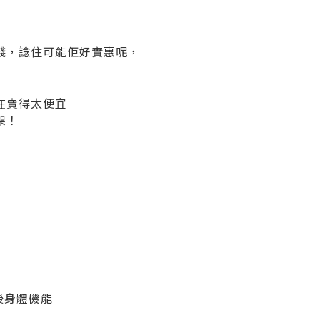
錢，諗住可能佢好實惠呢，
在賣得太便宜
架！
後身體機能