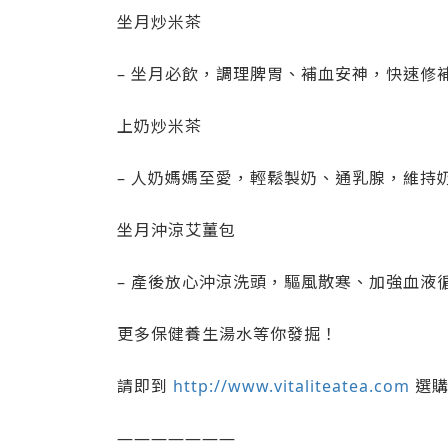
坐月炒米茶
– 坐月必飲，調理脾胃、補血安神，快速修
上奶炒米茶
– 人奶媽媽至愛，輕鬆製奶、通乳腺，維持
坐月沖涼艾薑包
– 產後放心沖涼洗頭，驅風散寒、加強血液
更多保健養生湯水等你發掘！
請即到
http://www.vitaliteatea.com
選
———————