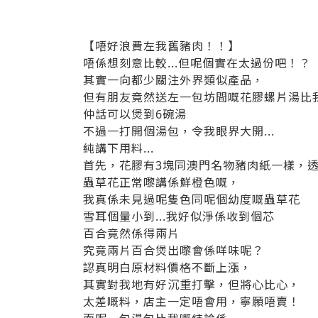
【唔好浪費左我舊豬肉！！】
唔係想刻意比較...但呢個實在太過份吧！？
其實一向都少關注外界類似產品，
但有朋友竟然送左一包坊間嘅花膠螺片湯比
仲話可以煲到6碗湯
不過一打開個湯包，令我眼界大開...
純講下用料...
首先，花膠有3塊同澳門名物豬肉紙一樣，
蟲草花正常嚟講係鮮橙色嘅，
我真係未見過呢隻色同呢個幼度嘅蟲草花
雪耳個量小到...我好似淨係收到個芯
百合竟然係得兩片
究竟兩片百合煲出嚟會係咩味呢？
認真明白原材料價格不斷上漲，
其實對我地有好沉重打擊，但將心比心，
太差嘅料，店主一定唔會用，寧願唔賣！