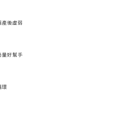
補產後虛弱
奶量好幫手
循環
購