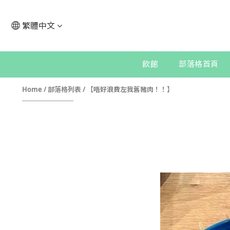
繁體中文
飲館
部落格首頁
Home
/
部落格列表
/
【唔好浪費左我舊豬肉！！】