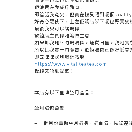
而呢一包湯包比我嘅結論係...
佢浪費左我成斤豬肉...
即管話我奄尖，但實在接受唔到呢個quality
好奇心驅使下，上左佢網店睇下呢包野賣幾
最後我只可以講嘅係...
飲館店主真係唔識做生意
如果計我地平時嘅湯料，論質同量，我地實
所以比我賣一句廣告，飲館湯包真係好抵買
即去睇睇我地嘅網站啦
https://www.vitaliteatea.com
慳錢又唔駛受氣！
本店有以下皇牌坐月產品：
坐月湯包套餐
– 一個月份量助坐月補身，補血氣，恢復產