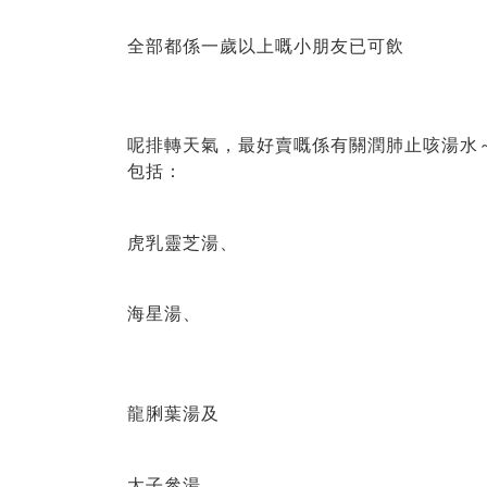
全部都係一歲以上嘅小朋友已可飲
呢排轉天氣，最好賣嘅係有關潤肺止咳湯水
包括：
虎乳靈芝湯、
海星湯、
龍脷葉湯及
太子參湯