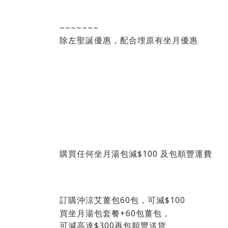
~~~~~~~
除左聖誕優惠，配合埋原有坐月優惠
購買任何坐月湯包減$100 及包順豐運費
訂購沖涼艾薑包60包，可減$100
買坐月湯包套餐+60包薑包，
可減高達$300再包順豐送貨