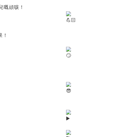
兒嘅頑咳！
果！
，