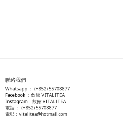
聯絡我們
Whatsapp ：
(+852) 55708877
Facebook ：
飲館 VITALITEA
Instagram：
飲館 VITALITEA
電話 ： (+852) 55708877
電郵：
vitalitea@hotmail.com