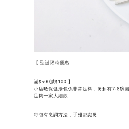
【 聖誕限時優惠
滿$500減$100 】
小店嘅保健湯包係非常足料，煲起有7-8碗
足夠一家大細飲
每包有烹調方法，手殘都識煲