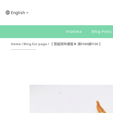
English
Vitalitea
Blog Posts
Home
/
Blog list page
/
【 聖誕限時優惠🌲 滿$500減$100 】