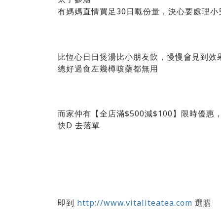
有媽媽直情買足30日嘅份量，決心要處理小
比恆心日日煲湯比小朋友飲，慢慢會見到效
總好過食左幾樽咳藥都無用
而家仲有【全店滿$500減$100】限時優惠
快D 去落單
即到
http://www.vitaliteatea.com
選購