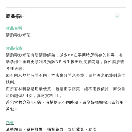
商品描述
貨品名稱
清胎毒炒米茶
貨品描述
清胎毒炒米茶有助清肺解熱，減少BB在孕期時所積存的熱毒，有
助孕婦生產時更順利及預防BＢ出生後出現皮膚問題，例如濕疹或
各種過敏。
因不同米炒的時間不同，本店會分開米去炒，目的將米能炒到最佳
狀態。
而所有材料都是用最優質，包括正宗南棗，絕不用低價貨，而份量
足夠翻焗
3-4
次，真材實料
👍🏻
。
茶包會共分為
4
大袋，清楚標示不同時期，讓孕婦根據標示去飲用
茶包。
功效
清熱解毒，滋補肝腎，補腎養血，安胎催乳，助產