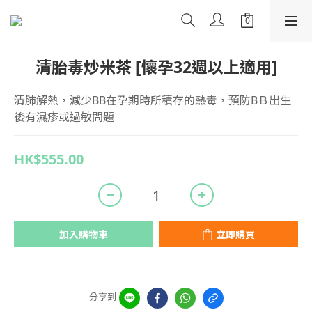
清胎毒炒米茶 [懷孕32週以上適用]
清肺解熱，減少BB在孕期時所積存的熱毒，預防BＢ出生
後有濕疹或過敏問題
HK$555.00
加入購物車
立即購買
分享到