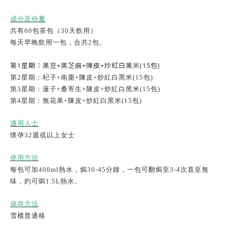
成分及份量
共有
60
包茶包（
30
天飲用）
每天早晚飲用一包，合共
2
包。
第
1
星期：黑豆+黑芝麻+陳皮+炒紅白黑米
(15
包
)
第
2
星期：
杞子+南棗+
陳皮+
炒紅白黑米(15
包
)
第
3
星期：
蓮子+桑寄生+
陳皮+
炒紅白黑米(15
包
)
第
4
星期：
無花果+
陳皮+
炒紅白黑米(15
包
)
適用人士
懷孕32週或以上女士
使用方法
每包可加
400ml
熱水，焗
30-45
分鐘，一包可翻焗至
3-4
次直至無
味，約可焗
1.5L
熱水。
保存方法
雪櫃普通格