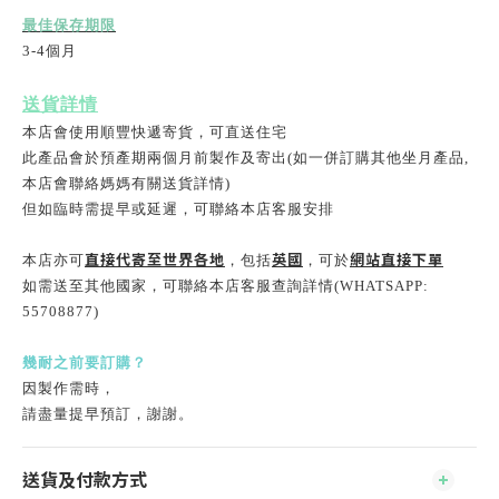
最佳保存期限
3-4
個月
送貨詳情
本店會使用順豐快遞寄貨，可直送住宅
此產品會於預產期兩個月前製作及寄出(如一併訂購其他坐月產品,
本店會聯絡媽媽有關送貨詳情)
但如臨時需提早或延遲，
可聯絡本店客服安排
直接代寄至世界各地
英國
網站直接下單
本店亦可
，包括
，可於
如需送至其他國家，可聯絡本店客服查詢詳情(WHATSAPP:
55708877)
幾耐之前要訂購？
因製作需時
，
請盡量提早預訂，謝謝。
送貨及付款方式