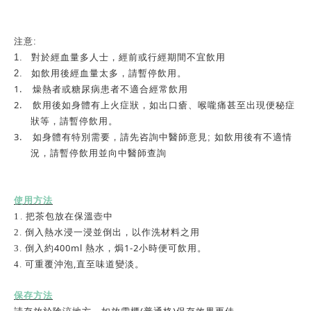
注意
:
1.
對於經血量多人士，經前或行經期間不宜飲用
2.
如飲用後經血量太多，請暫停飲用。
1.
燥熱者或糖尿病患者不適合經常飲用
2.
飲用後如身體有上火症狀，如出口瘡、喉嚨痛甚至出現便秘症
狀等，請暫停飲用。
3.
如身體有特別需要，請先咨詢中醫師意見
;
如飲用後有不適情
況，請暫停飲用並向中醫師查詢
使用方法
1
️
.
把茶包放在保溫壺中
2.
倒入熱水浸一浸並倒出，以作洗材料之用
400ml
1-2
3.
倒入約
熱水，焗
小時便可飲用。
,
4.
可重覆沖泡
直至味道變淡。
保存方法