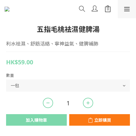
五指毛桃袪濕健脾湯
利水袪濕、舒筋活絡、寧神益氣、健脾補肺
HK$59.00
數量
加入購物車
立即購買