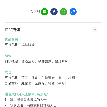
分享到
商品描述
貨品名稱
五指毛桃袪濕健脾湯
功效
利水袪濕、舒筋活絡、寧神益氣、健脾補肺
成份
五指毛桃、茯苓、陳皮、生熟薏米、淮山、桂圓
自備材料：紅蘿蔔一至兩條、豬
𦟌
（半斤）
,
:
適合大部分人士飲用
特別是
1.
體內濕氣重或風濕的人士
2.
容易疲倦、渴睡或身體浮腫人士