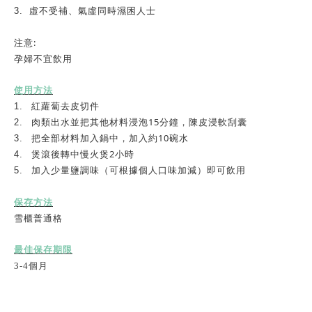
3.
虛不受補、氣虛同時濕困人士
:
注意
孕婦不宜飲用
使用方法
1.
紅蘿蔔去皮切件
15
2.
肉類出水並把其他材料浸泡
分鐘，陳皮浸軟刮囊
10
3.
把全部材料加入鍋中，加入約
碗水
2
4.
煲滾後轉中慢火煲
小時
5.
加入少量鹽調味（可根據個人口味加減）即可飲用
保存方法
雪櫃普通格
最佳保存期限
3-4
個
月