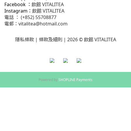
Facebook ：
飲館 VITALITEA
Instagram：
飲館 VITALITEA
電話 ： (+852) 55708877
電郵：
vitalitea@hotmail.com
隱私條款 |
條款及細則
| 2026 © 飲館 VITALITEA
Powered by
SHOPLINE Payments