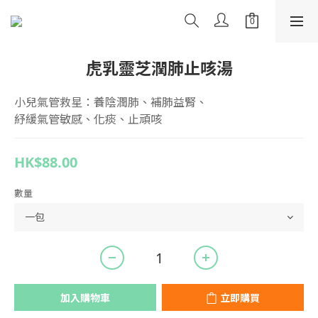
虎乳靈芝潤肺止咳湯
小兒氣管救星：養陰潤肺、補肺益腎、
紓緩氣管敏感、化痰、止頑咳
HK$88.00
數量
加入購物車
立即購買