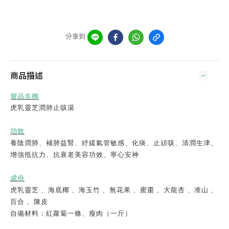
分享到
商品描述
貨品名稱
虎乳靈芝潤肺止咳湯
功效
養陰潤肺、補肺益腎、
紓緩氣管敏感、化痰、止頑咳、
清潤生津、
增強抵抗力、
抗衰老美容功效、寧心安神
成份
虎乳靈芝 、
海底椰 、
海玉竹 、
無花果 、
蜜棗 、
大龍杏
、准山 、
百合 、
陳皮
自備材料：紅蘿蔔一條、瘦肉
（一斤）