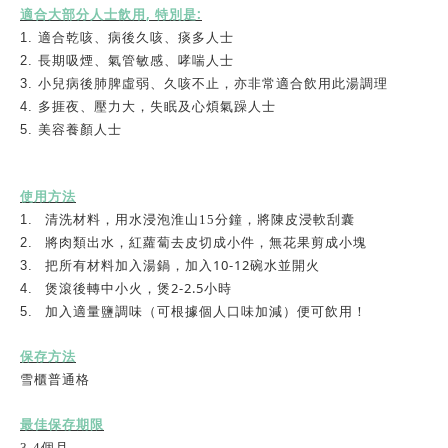
,
:
適合大部分人士飲用
特別是
1.
適合乾咳、病後久咳、痰多人士
2. 長期吸煙、氣管敏感、哮喘人士
3. 小兒病後肺脾虛弱、久咳不止，亦非常適合飲用此湯調理
4. 多捱夜、壓力大，失眠及心煩氣躁人士
5. 美容養顏人士
使用方法
1.
清洗材料，用水浸泡淮山
15
分鐘，將陳皮浸軟刮囊
2.
將肉類出水，紅蘿蔔去皮切成小件，無花果剪成小塊
10-12
3.
把所有材料加入湯鍋，加入
碗水並開火
2-2.5
4.
煲滾後轉中小火，煲
小時
5.
加入適量鹽調味（可根據個人口味加減）便可飲用！
保存方法
雪櫃普通格
最佳保存期限
3-4
個
月