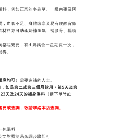
湯料，例如正宗的冬蟲草、一級南棗及阿
弱，血氣不足、身體虛寒又易有腰酸背痛
款材料亦可助產婦補血氣、補腰骨、驅頭
d
肉都唔緊要，有
媽媽會一星期買一次，
就得。
順產均可
）需要進補的人士。
用，
如是第二或第三個月飲用，第5天及第
23天及24天的補身湯料
（請下單時註
需要或查詢，敬請聯絡本店查詢。
一包湯料
英文對照簡易烹調步驟即可