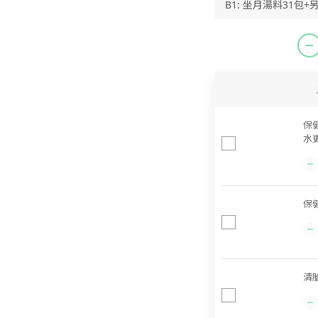
保
水更
保健
清