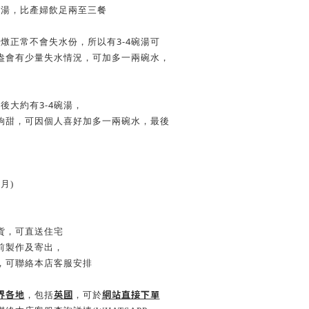
碗湯，比產婦飲足兩至三餐
3-4
，燉正常不會失水份，所以有
碗湯可
盎會有少量失水情況，可加多一兩碗水，
3-4
煲後大約有
碗湯，
夠甜，可因個人喜好加多一兩碗水，最後
月)
貨，可直送住宅
前製作及寄出，
，
可聯絡本店客服安排
界各地
英國
網站直接下單
，包括
，可於