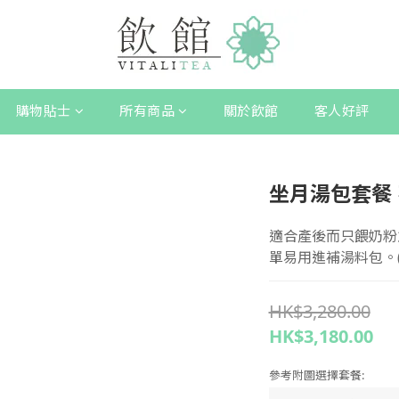
購物貼士
所有商品
關於飲館
客人好評
坐月湯包套餐
適合產後而只餵奶粉
單易用進補湯料包。(
HK$3,280.00
HK$3,180.00
參考附圖選擇套餐: