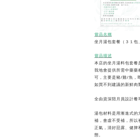
貨品名稱
坐月湯包套餐（３１包
貨品描述
本店的坐月湯料包套餐
我地會提供所需中藥藥
/
/
可，主要是豬
雞
魚，
如買不到建議的新鮮肉
全由資深陪月員設計餐
湯包材料是用漸進式的
補，會虛不受補，所以
正氣，清好惡露、健脾
態。