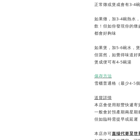
3-4
正常燉或煲成會有
3-4
如果燉，加
碗熱水
飲！但如你發現你的燉
都會好夠味
5-6
如果煲，加
碗水，
但當然，如覺得味道好
4-5
煲成便可有
碗湯
保存方法
雪櫃普通格（最少4-5個
送貨詳情
本店會使用順豐快遞寄
一般會於預產期兩星期
但如臨時需提早或延遲
直接代寄至世
本店亦可