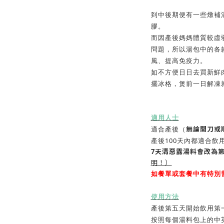
到中後期便有一些燉補
膠。
而因產後媽媽體質較虛
問題，所以湯包中的各
風、提高免疫力。
如不方便日日去買新鮮
擺冰格，煲前一日解凍
適用人士
無論開刀或
適合產後（
產後100天內都適合飲
7天清惡露湯料會改為第
明！）
如餐單或套餐中有特別
使用方法
產後第五天開始飲用第
按照每個湯料包上的中