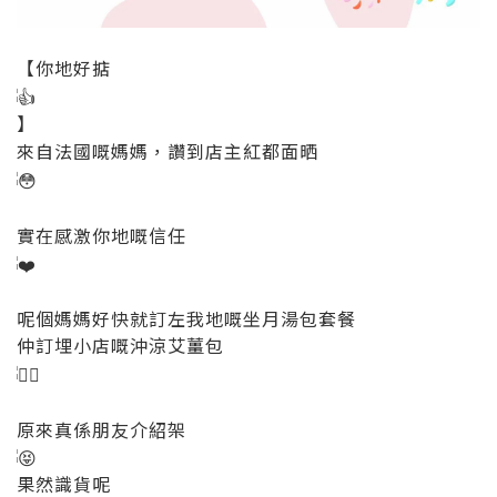
【你地好掂
】
來自法國嘅媽媽，讚到店主紅都面晒
實在感激你地嘅信任
呢個媽媽好快就訂左我地嘅坐月湯包套餐
仲訂埋小店嘅沖涼艾薑包
原來真係朋友介紹架
果然識貨呢