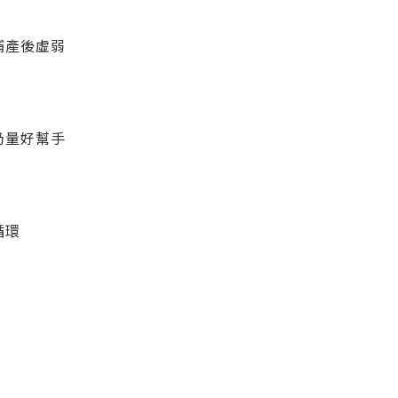
補產後虛弱
奶量好幫手
循環
購