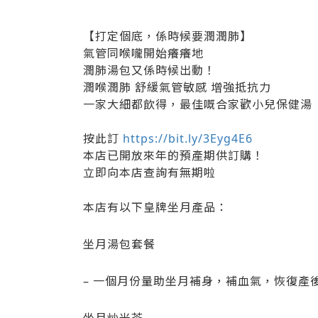
【打定個底，係時候要潤潤肺】
氣管同喉嚨開始癢癢地
潤肺湯包又係時候出動！
潤喉潤肺 舒緩氣管敏感 增強抵抗力
一家大細都飲得，最佳嘅合家歡小兒保健湯
按此訂
https://bit.ly/3Eyg4E6
本店已開放來年的預產期供訂購！
立即向本店查詢有無期啦
本店有以下皇牌坐月產品：
坐月湯包套餐
– 一個月份量助坐月補身，補血氣，恢復產