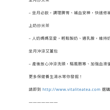
坐月炒米茶
– 坐月必飲，調理脾胃、補血安神，快速修
上奶炒米茶
– 人奶媽媽至愛，輕鬆製奶、通乳腺，維持
坐月沖涼艾薑包
– 產後放心沖涼洗頭，驅風散寒、加強血液
更多保健養生湯水等你發掘！
請即到
http://www.vitaliteatea.com
選
———————